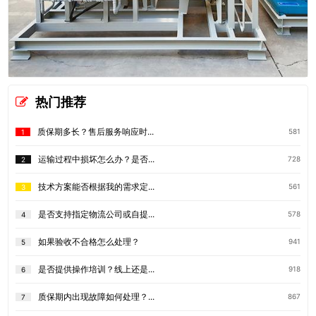
热门推荐
质保期多长？售后服务响应时...
581
1
运输过程中损坏怎么办？是否...
728
2
技术方案能否根据我的需求定...
561
3
是否支持指定物流公司或自提...
578
4
如果验收不合格怎么处理？
941
5
是否提供操作培训？线上还是...
918
6
质保期内出现故障如何处理？...
867
7