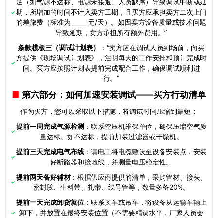
足（如气源不达标、电源未接通、人员缺席）导致调试中断或延
期，所增加的时间不计入卖方工期，且买方应承担卖方二次上门
的差旅费（标准为______元/天）。如因卖方设备质量或技术问题
导致延期，卖方承担所有额外费用。”
条款模板三（调试计划表）
：“卖方应在调试人员到场前，向买
方提供《现场调试计划表》，注明每天的工作安排和预计完成时
间。买方应按照计划表提前完成配合工作，确保调试顺利进
行。”
第六部分：如何加速安装调试——买方行动清单
作为买方，您可以采取以下措施，将调试时间压缩到最短：
提前一周完成气源检测
：联系空压机维保单位，确保压缩空气质
量达标。如不达标，提前加装过滤器或干燥机。
提前三天完成电气布线
：请电工将电缆敷设至设备安装点，安装
好断路器和接地线，并测量电压稳定性。
提前两天备好辅材
：根据供应商提供的清单，采购管材、接头、
密封胶、生料带、扎带、线号管等，数量多备20%。
提前一天完成卸货就位
：联系叉车或吊车，将设备从运输车辆上
卸下，并放置在最终安装位置（不需要精调水平，厂家人员会