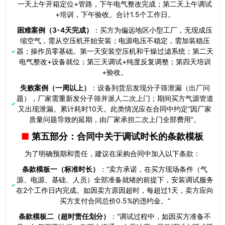
一天上午开箱定位+管路，下午电气整改完成；第二天上午调试
+培训，下午验收。合计1.5个工作日。
困难案例（3-4天完成）
：买方为偏远地区小型工厂，无现成压
缩空气，需从空压机开始安装；电源电压不稳定，需加装稳压
器；操作员零基础。第一天安装空压机和干燥过滤系统；第二天
电气整改+设备就位；第三天调试+纯度反复调整；第四天培训
+验收。
失败案例（一周以上）
：设备到货后发现分子筛泄漏（出厂问
题），厂家需重新发分子筛并派人二次上门；期间买方气源管道
又出现泄漏。累计耗时10天。此类情况应在合同中约定“因厂家
质量问题导致的延期，由厂家承担二次上门全部费用”。
第五部分：合同中关于调试时长的条款模板
为了明确预期和责任，建议在采购合同中加入以下条款：
条款模板一（标准时长）
：“卖方承诺，在买方现场条件（气
源、电源、基础、人员）全部准备就绪的前提下，安装调试服务
在2个工作日内完成。如因卖方原因超时，每超过1天，卖方应向
买方支付合同总价0.5%的违约金。”
条款模板二（超时责任划分）
：“调试过程中，如因买方准备不