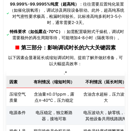
99.999%-99.9995%纯度（超高纯）
：往往需要后置纯化装置
（如催化脱氧塔），调试涉及两段设备联动。此外，超高纯系统
对气密性要求极高，检漏时间较长。比标准高纯多耗时3-5小
时，通常需要2-3天。
特殊要求（如低露点-70℃）
：如需配置吸附式干燥机，调试时
需要额外的再生周期等待，可能增加4-8小时（隔夜等待）。
第三部分：影响调试时长的六大关键因素
以下因素会显著延长或缩短调试时间。提前了解并做好准备，可
以大幅提高效率：
.*
因素
有利情况（缩短时间）
不利情况（延长时间）
压缩空气
含油量≤0.01ppm，露
含油含水超标，压力波动
质量
点≤-40℃，压力稳定
大
电源条件
电压稳定，独立断路
电压波动大，缺零线，与
器，接地可靠
其他设备共用线路跳闸
操作人员
指定操作员全程在场，
操作员缺席或频繁更换，