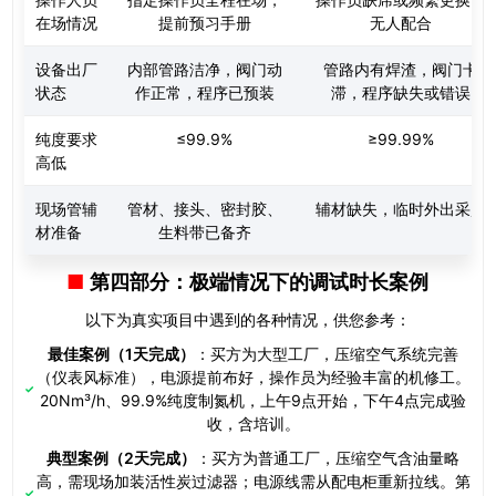
在场情况
提前预习手册
无人配合
设备出厂
内部管路洁净，阀门动
管路内有焊渣，阀门卡
状态
作正常，程序已预装
滞，程序缺失或错误
纯度要求
≤99.9%
≥99.99%
高低
现场管辅
管材、接头、密封胶、
辅材缺失，临时外出采购
材准备
生料带已备齐
第四部分：极端情况下的调试时长案例
以下为真实项目中遇到的各种情况，供您参考：
最佳案例（1天完成）
：买方为大型工厂，压缩空气系统完善
（仪表风标准），电源提前布好，操作员为经验丰富的机修工。
20Nm³/h、99.9%纯度制氮机，上午9点开始，下午4点完成验
收，含培训。
典型案例（2天完成）
：买方为普通工厂，压缩空气含油量略
高，需现场加装活性炭过滤器；电源线需从配电柜重新拉线。第