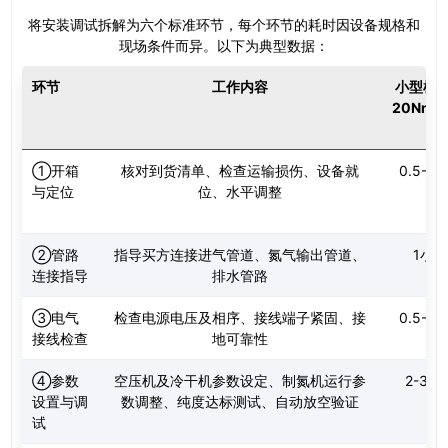
将安装调试拆解为六个标准环节，每个环节的耗时因设备规格和
现场条件而异。以下为典型数据：
环节
工作内容
小型机（
20Nm³
①开箱
核对到货清单、检查运输损伤、设备就
0.5-1
与定位
位、水平调整
②管路
指导买方连接进气管道、氮气输出管道、
1小时
连接指导
排水管路
③电气
检查电源电压及相序、接线端子紧固、接
0.5-1
接线检查
地可靠性
④参数
空压机及冷干机参数设定、制氮机运行参
2-3小
设置与调
数调整、纯度达标测试、自动放空验证
试