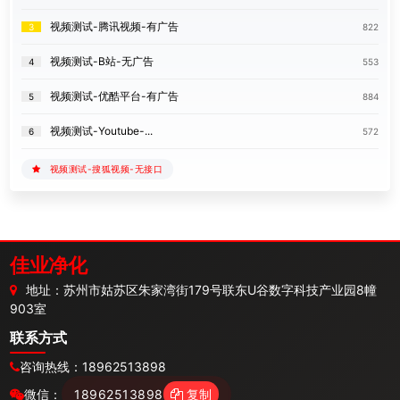
视频测试-腾讯视频-有广告
822
3
视频测试-B站-无广告
553
4
视频测试-优酷平台-有广告
884
5
视频测试-Youtube-...
572
6
视频测试-搜狐视频-无接口
佳业净化
地址：苏州市姑苏区朱家湾街179号联东U谷数字科技产业园8幢
903室
联系方式
咨询热线：
18962513898
微信：
18962513898
复制