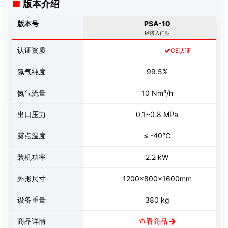
版本介绍
版本号
PSA-10
经济入门型
认证资质
CE认
氮气纯度
99.5%
氮气流量
10 Nm³/h
出口压力
0.1~0.8 MPa
露点温度
≤ -40℃
装机功率
2.2 kW
外形尺寸
1200×800×1600mm
设备重量
380 kg
商品详情
查看商品