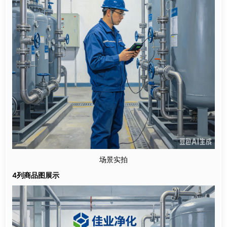
场景实拍
4列商品图展示