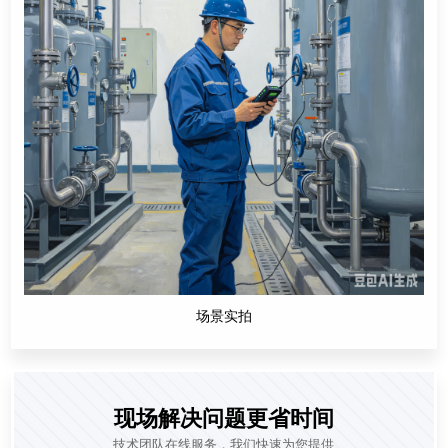
场景实拍
现场解决问题更省时间
技术团队在线服务，我们快速为您提供