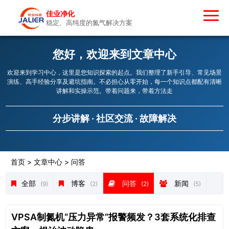
佳业净化
稳定、高纯度的氮气解决方案
您好，欢迎来到文章中心
欢迎来到学习中心，这里是您知识探索的起点。我们整理了新手引导、常见场景
演练、高手经验分享及避坑指南。不必担心从零开始，每一个知识点都配有清晰
讲解和实操示范。带着问题来，带着方法走
分步讲解 · 社区交流 · 故障解决
首页
>
文章中心
>
问答
全部
博客
问答
新闻
(9)
(2)
(2)
(5)
VPSA制氮机“压力异常”报警频发？3套系统化排查