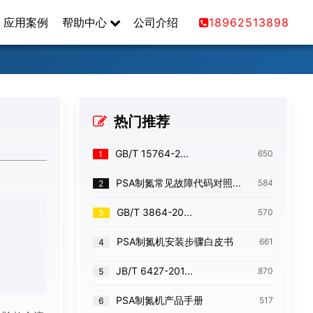
应用案例
帮助中心
公司介绍
18962513898
热门推荐
‌GB/T 15764-2...
650
1
PSA制氮常见故障代码对照...
584
2
‌GB/T 3864-20...
570
3
PSA制氮机安装步骤白皮书
661
4
JB/T 6427-201...
870
5
PSA制氮机产品手册
517
6