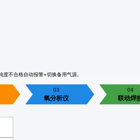
%，纯度不合格自动报警+切换备用气源。
03
04
氧分析仪
联动焊