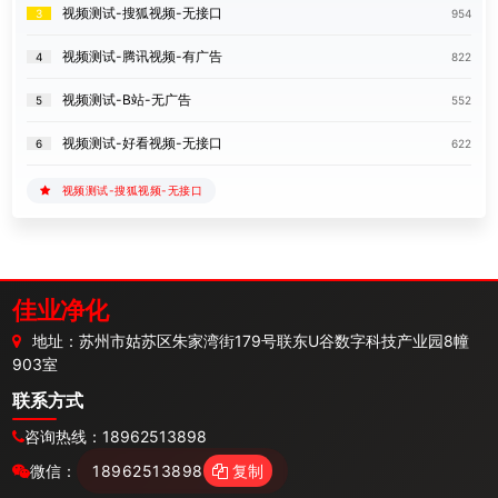
视频测试-搜狐视频-无接口
954
3
视频测试-腾讯视频-有广告
822
4
视频测试-B站-无广告
552
5
视频测试-好看视频-无接口
622
6
视频测试-搜狐视频-无接口
佳业净化
地址：苏州市姑苏区朱家湾街179号联东U谷数字科技产业园8幢
903室
联系方式
咨询热线：
18962513898
微信：
18962513898
复制