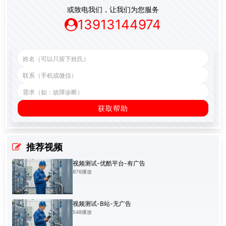
或致电我们，让我们为您服务
13913144974
推荐视频
视频测试-优酷平台-有广告
876播放
视频测试-B站-无广告
548播放