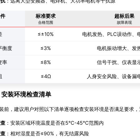
干扰
：远离大型变频器、电焊机、大功率电机等干扰源
条件
标准要求
超标后果
合格范围
故障表现
差
≤±10%
电机发热、PLC误动作、
平衡度
≤3%
电机振动增大、发
变率
≤8%
信号干扰、仪表显
阻
≤4Ω
人身安全风险、设备漏
.7 安装环境检查清单
装前，建议用户对照以下清单逐项检查安装环境是否满足要求，
检查
：安装区域环境温度是否在5℃-45℃范围内
检查
：相对湿度是否≤90%，有无结露风险