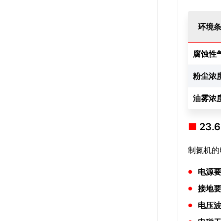
环境
腐蚀性
粉尘浓
油雾浓
23
制氮机的
电源
接地
电压