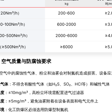
kg
吨/m
20Nm³/h）
200-600
≥2.
-100Nm³/h）
600-2000
≥3.
0-500Nm³/h）
2000-6000
≥4.
≥500Nm³/h）
≥6000
≥5.
.5 空气质量与防腐蚀要求
空气中的腐蚀性气体、粉尘和油雾会对制氮机造成损害。设备应
性气体
：不得含有酸性气体（如H₂S、SO₂、HCl等）和碱性气体
浓度
：≤10mg/m³，高粉尘环境需配置进气过滤器
浓度
：≤5mg/m³，避免油雾附着在设备表面和电气元件上
环境
：化工防爆区必须选用防爆型制氮机