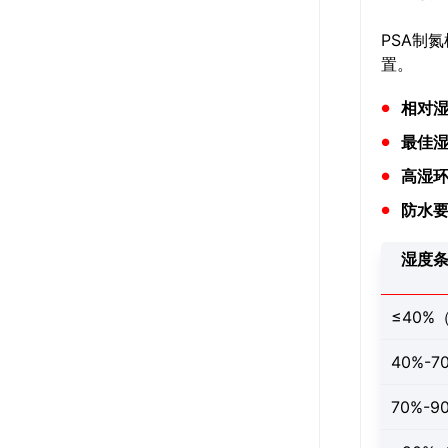
PSA制
置。
相对
最佳
高湿
防水
湿度
≤40%
40%-
70%-