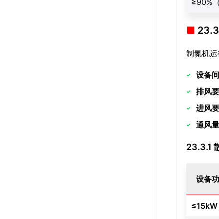
≥90%
23
制氮机运
设备
排风
进风
通风
23.3.
设备
≤15kW