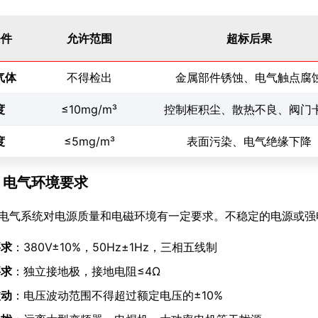
条件
允许范围
超标后果
气体
不得检出
金属部件锈蚀、电气触点腐
度
≤10mg/m³
控制柜积尘、散热不良、阀门
度
≤5mg/m³
表面污染、电气绝缘下降
.6 电气环境要求
电气系统对电源质量和电磁环境有一定要求。不稳定的电源或强
要求
：380V±10%，50Hz±1Hz，三相五线制
要求
：独立接地极，接地电阻≤4Ω
波动
：电压波动范围不得超过额定电压的±10%