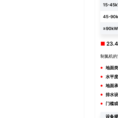
15-45
45-90
≥90kW
23
制氮机的
地面
水平
地面
排水
门槛
设备