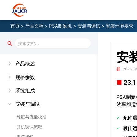
首页
>
产品文档
>
PSA制氮机
>
安装与调试
> 安装环境要求
安
产品概述
2026-05
规格参数
23
系统组成
PSA制
安装与调试
效率和运
纯度与流量校准
允许
开机调试流程
最佳
电气接线