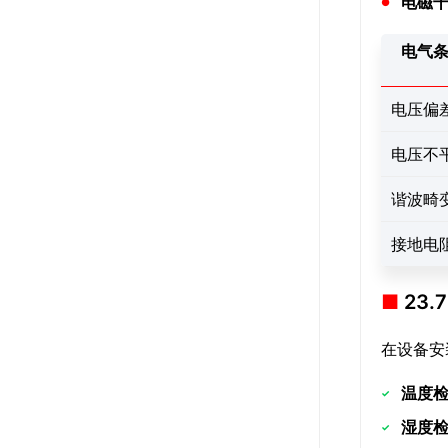
电磁
电气
电压偏
电压不
谐波畸
接地电
23
在设备安
温度
湿度