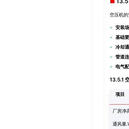
13
空压机的
安装
基础
冷却
管道
电气
13.5.
项目
厂房净
通风量.W