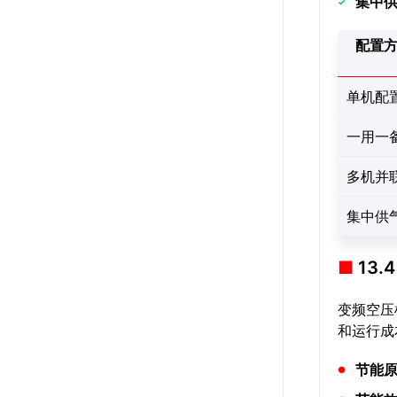
集中
配置
单机配
一用一
多机并
集中供
13
变频空压
和运行成
节能