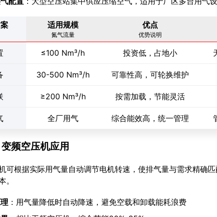
供气配置
：大型空压站集中供应压缩空气，适用于厂区多台用气
方案
适用规模
优点
氮气流量
优势说明
置
≤100 Nm³/h
投资低，占地小
备
30-500 Nm³/h
可靠性高，可轮换维护
联
≥200 Nm³/h
按需加载，节能灵活
气
全厂用气
综合能效高，统一管理
.4 变频空压机应用
机可根据实际用气量自动调节电机转速，使排气量与需求精确匹
本。
原理
：用气量降低时自动降速，避免空载和卸载能耗浪费