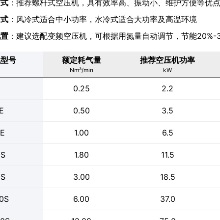
方式
：推荐螺杆式空压机，具有效率高、振动小、维护方便等优
方式
：风冷式适合中小功率，水冷式适合大功率及高温环境
配置
：建议选配变频空压机，可根据用氮量自动调节，节能20%-3
机型号
额定耗气量
推荐空压机功率
Nm³/min
kW
E
0.25
2.2
E
0.50
3.5
0E
1.00
6.5
0S
1.80
11.5
0S
3.00
18.5
0S
6.00
37.0