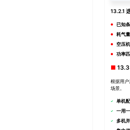
13.2.
已知
耗气
空压
功率
13
根据用户
场景。
单机
一用
多机