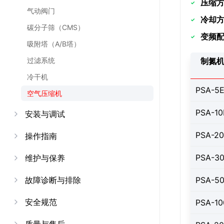
压缩
气动阀门
冷却
碳分子筛（CMS）
变频
吸附塔（A/B塔）
过滤系统
制氮
冷干机
PSA-5
空气压缩机
PSA-10
安装与调试
PSA-2
操作指南
PSA-3
维护与保养
故障诊断与排除
PSA-5
安全规范
PSA-10