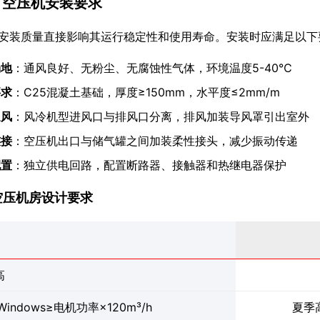
.5 空压机安装要求
安装质量直接影响其运行稳定性和使用寿命。安装时应满足以下
场地
：通风良好、无粉尘、无腐蚀性气体，环境温度5-40℃
要求
：C25混凝土基础，厚度≥150mm，水平度≤2mm/m
通风
：风冷机型进风口与排风口分离，排风加装导风罩引出室外
连接
：空压机出口与储气罐之间加装柔性接头，减少振动传递
配置
：独立供电回路，配置断路器、接触器和热继电器保护
1 空压机房设计要求
高
indows≥电机功率×120m³/h
夏季