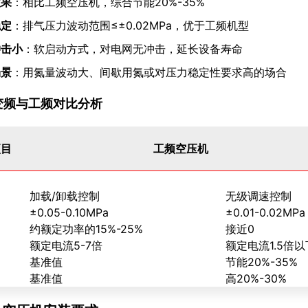
效果
：相比工频空压机，综合节能20%-35%
稳定
：排气压力波动范围≤±0.02MPa，优于工频机型
冲击小
：软启动方式，对电网无冲击，延长设备寿命
场景
：用氮量波动大、间歇用氮或对压力稳定性要求高的场合
.1 变频与工频对比分析
项目
工频空压机
加载/卸载控制
无级调速控制
±0.05-0.10MPa
±0.01-0.02MPa
约额定功率的15%-25%
接近0
额定电流5-7倍
额定电流1.5倍以
基准值
节能20%-35%
基准值
高20%-30%