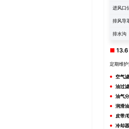
进风口
排风导
排水沟
13
定期维护
空气
油过
油气
润滑
皮带/
冷却