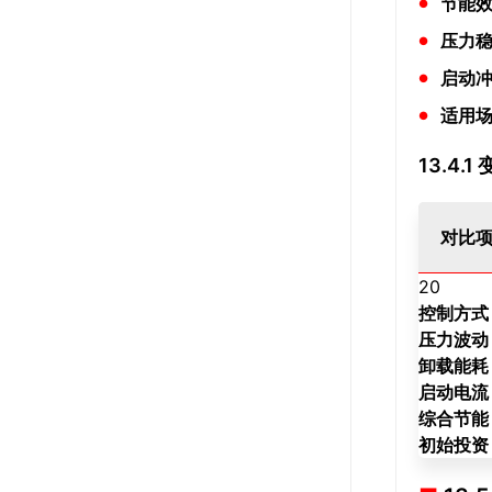
节能
压力
启动
适用
13.4
对比
20
控制方式
压力波动
卸载能耗
启动电流
综合节能
初始投资