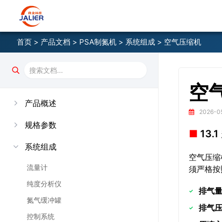
首页
>
产品文档
>
PSA制氮机
>
系统组成
> 空气压缩机
空
产品概述
2026-05
规格参数
13
系统组成
空气压缩
流量计
须严格按
纯度分析仪
排气
氮气缓冲罐
排气
控制系统