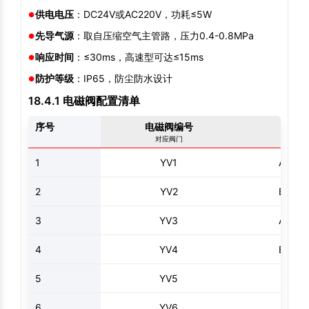
供电电压
：DC24V或AC220V，功耗≤5W
先导气源
：取自压缩空气主管路，压力0.4-0.8MPa
响应时间
：≤30ms，高速型可达≤15ms
防护等级
：IP65，防尘防水设计
18.4.1 电磁阀配置清单
序号
电磁阀编号
类
对应阀门
功能
1
YV1
A塔进
2
YV2
B塔进
3
YV3
A塔排
4
YV4
B塔排
5
YV5
均压
6
YV6
吹扫