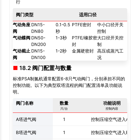
行
阀门类型
适用口径
开关
气动角座
DN15-
0.1-0.5
PTFE密封
中小口径开关
阀
DN80
秒
控制
气动蝶阀
DN50-
1-3秒
PTFE/橡胶密
大口径开关控
DN200
封
制
气动截止
DN15-
1-2秒
金属硬密封
高压或蒸汽工
阀
DN100
况
18.2 阀门配置与数量
标准PSA制氮机通常配置6-8只气动阀门，分别承担不同的
控制功能。以下为典型双塔流程的阀门配置清单及功能说
明。
阀门名称
数量
功能说明
只/台
控制内容
A塔进气阀
1
控制压缩空气进入A塔
B塔进气阀
1
控制压缩空气进入B塔