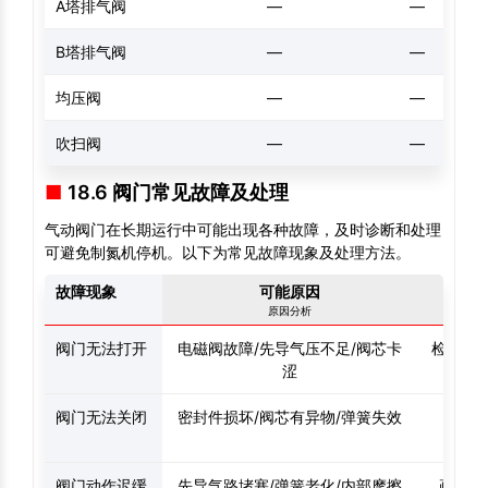
A塔排气阀
—
—
B塔排气阀
—
—
均压阀
—
—
吹扫阀
—
—
18.6 阀门常见故障及处理
气动阀门在长期运行中可能出现各种故障，及时诊断和处理
可避免制氮机停机。以下为常见故障现象及处理方法。
故障现象
可能原因
原因分析
阀门无法打开
电磁阀故障/先导气压不足/阀芯卡
检查电磁
涩
阀门无法关闭
密封件损坏/阀芯有异物/弹簧失效
更换密
阀门动作迟缓
先导气路堵塞/弹簧老化/内部摩擦
疏通先