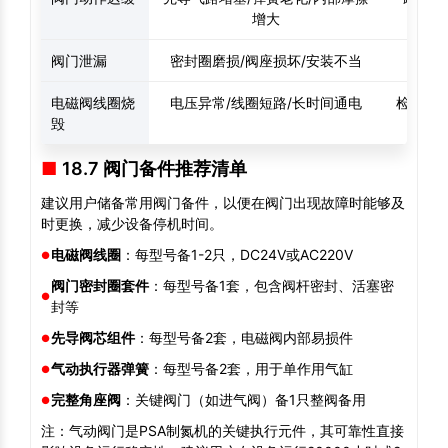
增大
阀门泄漏
密封圈磨损/阀座损坏/安装不当
更换密
电磁阀线圈烧
电压异常/线圈短路/长时间通电
检查供电
毁
18.7 阀门备件推荐清单
建议用户储备常用阀门备件，以便在阀门出现故障时能够及
时更换，减少设备停机时间。
电磁阀线圈
：每型号备1-2只，DC24V或AC220V
阀门密封圈套件
：每型号备1套，包含阀杆密封、活塞密
封等
先导阀芯组件
：每型号备2套，电磁阀内部易损件
气动执行器弹簧
：每型号备2套，用于单作用气缸
完整角座阀
：关键阀门（如进气阀）备1只整阀备用
注：气动阀门是PSA制氮机的关键执行元件，其可靠性直接