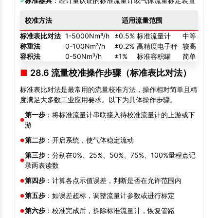
标准器具
：经计量认证的标准流量计或气体流量标定装置
校准方法
适用流量范围
标准表比对法
1-5000Nm³/h
±0.5%
标准流量计
中等
称重法
0-100Nm³/h
±0.2%
高精度电子秤
较高
容积法
0-50Nm³/h
±1%
标准容积罐
简单
28.6 流量校准操作步骤（标准表比对法）
标准表比对法是最常用的流量校准方法，操作相对简单且精
度满足大多数工业应用要求。以下为具体操作步骤。
第一步
：将标准流量计串联接入待校准流量计的上游或下
游
第二步
：开启系统，使气体稳定流动
第三步
：分别在0%、25%、50%、75%、100%量程点记
录两表读数
第四步
：计算各点示值误差，判断是否在允许范围内
第五步
：如误差超标，调整流量计参数或进行标定
第六步
：校准完成后，拆除标准流量计，恢复管路