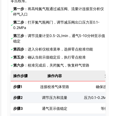
零点校准。
第一步
：将高纯氮气瓶通过减压阀、流量计连接至分析仪
样气入口
第二步
：打开氮气瓶阀门，调节减压阀出口压力至0.1-
0.2MPa
第三步
：调节流量计至0.5-2L/min，通气5-10分钟至示值
稳定
第四步
：进入分析仪校准菜单，选择零点校准功能
第五步
：确认当前示值稳定后，执行零点校准
第六步
：校准完成后，关闭氮气，恢复样气管路
操作步骤
操作内容
注意事
步骤1
连接校准气体管路
确保连接紧
步骤2
调节压力和流量
压力0.1-0.2MPa，流
步骤3
通气至示值稳定
等待5-1