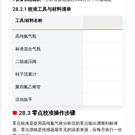
28.2.1 校准工具与材料清单
工具/材料名称
高纯氮气瓶
纯度≥
标准混合气瓶
如
二级减压阀
出
转子流量计
聚四氟乙烯管
活动扳手
28.3 零点校准操作步骤
零点校准是使用高纯氮气将分析仪的零点输出调整到标准
值。零点漂移是传感器最常见的误差来源，应每月执行一次