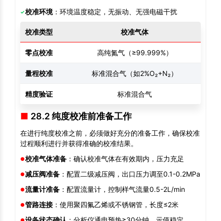
校准环境
：环境温度稳定，无振动、无强电磁干扰
校准类型
校准气体
校
零点校准
高纯氮气（≥99.999%）
每
量程校准
标准混合气（如2%O₂+N₂）
每
精度验证
标准混合气
每
28.2 纯度校准前准备工作
在进行纯度校准之前，必须做好充分的准备工作，确保校准
过程顺利进行并获得准确的校准结果。
校准气体准备
：确认校准气体在有效期内，压力充足
减压阀准备
：配置二级减压阀，出口压力调至0.1-0.2MPa
流量计准备
：配置流量计，控制样气流量0.5-2L/min
管路连接
：使用聚四氟乙烯或不锈钢管，长度≤2米
设备状态确认
：分析仪通电预热≥30分钟，示值稳定