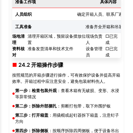
准备工作项
具体内容
人员组织
确定开箱人员、联系厂家技术
工具准备
准备齐全开箱和吊装工具
场地清
清理开箱区域，预留设备摆放位
现场负责
□已完
理
置
人
成
资料核
准备发货清单和技术文件
设备管理
□已完
对
员
成
24.2 开箱操作步骤
按照规范的开箱步骤进行操作，可有效保护设备并提高开箱
效率。开箱过程中应注意安全，避免包装材料伤人。
第一步：检查包装外观
：查看木箱有无破损、变形、水浸
等异常情况
第二步：拆除外部捆扎
：剪断打包带，取下外围护板
第三步：打开箱盖
：用撬棍或起钉器拆下箱盖，注意钉子
方向
第四步：拆除侧板
：按顺序拆除四周侧板，便于设备吊出