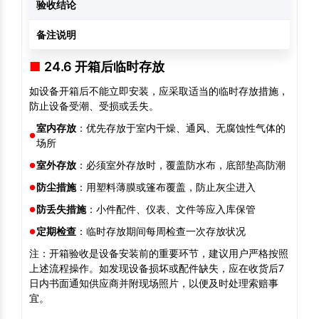
验收结论
□
备注说明
24.6 开箱后临时存放
如设备开箱后不能立即安装，应采取适当的临时存放措施，
防止设备受潮、受损或丢失。
室内存放
：优先存放于室内干燥、通风、无腐蚀性气体的
场所
室外存放
：必须室外存放时，覆盖防水布，底部垫高防潮
防尘措施
：用塑料薄膜或篷布覆盖，防止灰尘进入
防丢失措施
：小件配件、仪表、文件等应入库保管
定期检查
：临时存放期间每周检查一次存放状况
注：开箱验收是设备安装前的重要环节，建议用户严格按照
上述流程操作。如发现设备损坏或配件缺失，应在收货后7
日内书面通知供应商并附现场照片，以便及时处理索赔事
宜。