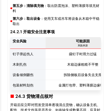
第五步：清除填充物
：取出防震泡沫、塑料薄膜等填充材
料
第六步：取出设备
：使用叉车或吊车将设备从木箱中平稳
取出
24.2.1 开箱安全注意事项
安全风险
可能原因
风险来源
钉子弹起伤人
撬钉子时用力过猛
木刺扎伤
木箱边缘粗糙不平整
设备倾倒砸伤
拆除侧板后设备失去支撑
包装材料划伤
金属打包带、塑料薄膜边缘锋利
24.3 货物清点核对
开箱后应立即对照发货清单逐项清点货物，确认设备主机、
配件、技术文件等是否齐全。如有缺失或数量不符，应及时